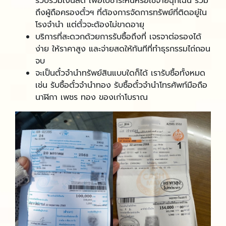
รวบรวมเงินสด เพื่อไปชำระหนี้หรือใช้จ่ายฉุกเฉิน รวม
ถึงผู้ถือครองตั๋วฯ ที่ต้องการจัดการทรัพย์ที่ติดอยู่ใน
โรงจำนำ แต่ตั๋วจะต้องไม่ขาดอายุ
บริการที่สะดวกด้วยการรับซื้อถึงที่ เจรจาต่อรองได้
ง่าย ให้ราคาสูง และจ่ายสดให้ทันทีที่ทำธุรกรรมไถ่ถอน
จบ
จะเป็นตั๋วจำนำทรัพย์สินแบบใดก็ได้ เรารับซื้อทั้งหมด
เช่น รับซื้อตั๋วจํานําทอง รับซื้อตั๋วจำนำโทรศัพท์มือถือ
นาฬิกา เพชร ทอง ของเก่าโบราณ