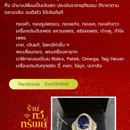
ทิ้ง นำมาเปลี่ยนเป็นเงินสด ประเมินราคายุติธรรม ตีราคาตาม
ตลาดจริง จบดีลไว ได้เงินทันที
ทองคำ, ทองรูปพรรณ, ทองแท่ง, ทองเค, ทองคำขาว
เครื่องประดับเพชร แหวนเพชร, สร้อยเพชร, ต่างหู, กำไล
เพชร
นาค, เงินแท้, โลหะมีค่าอื่น ๆ
พระเลี่ยมทอง, พระเครื่องหายาก
นาฬิกาแบรนด์เนม Rolex, Patek, Omega, Tag Heuer
เครื่องประดับทุกชนิด จี้, หยก, ไข่มุก, ปะการัง
Facebook : ร้านทวีทรัพย์