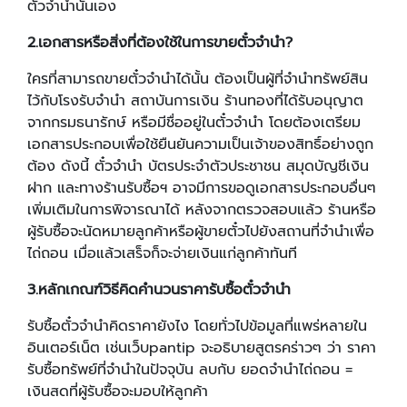
ตั๋วจำนำนั่นเอง
2
.
เอกสารหรือสิ่งที่ต้องใช้ในการขายตั๋วจำนำ?
ใครที่สามารถขายตั๋วจำนำได้นั้น ต้องเป็นผู้ที่จำนำทรัพย์สิน
ไว้กับโรงรับจำนำ สถาบันการเงิน ร้านทองที่ได้รับอนุญาต
จากกรมธนารักษ์ หรือมีชื่ออยู่ในตั๋วจำนำ โดยต้องเตรียม
เอกสารประกอบเพื่อใช้ยืนยันความเป็นเจ้าของสิทธิ์อย่างถูก
ต้อง ดังนี้ ตั๋วจำนำ บัตรประจำตัวประชาชน สมุดบัญชีเงิน
ฝาก และทางร้านรับซื้อฯ อาจมีการขอดูเอกสารประกอบอื่นๆ
เพิ่มเติมในการพิจารณาได้ หลังจากตรวจสอบแล้ว ร้านหรือ
ผู้รับซื้อจะนัดหมายลูกค้าหรือผู้ขายตั๋วไปยังสถานที่จำนำเพื่อ
ไถ่ถอน เมื่อแล้วเสร็จก็จะจ่ายเงินแก่ลูกค้าทันที
3
.
หลักเกณฑ์วิธีคิดคำนวนราคารับซื้อตั๋วจำนำ
รับซื้อตั๋วจำนำคิดราคายังไง โดยทั่วไปข้อมูลที่แพร่หลายใน
อินเตอร์เน็ต เช่นเว็บpantip จะอธิบายสูตรคร่าวๆ ว่า ราคา
รับซื้อทรัพย์ที่จำนำในปัจจุบัน ลบกับ ยอดจำนำไถ่ถอน =
เงินสดที่ผู้รับซื้อจะมอบให้ลูกค้า